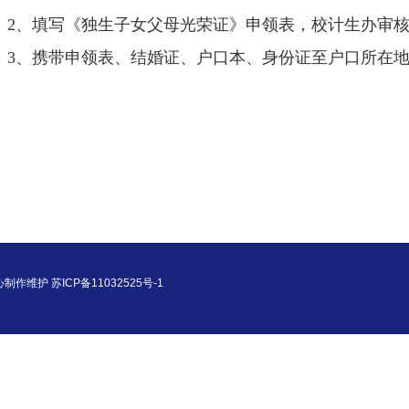
2
、填写《独生子女父母光荣证》申领表，校计生办审
3
、携带申领表、结婚证、户口本、身份证至户口所在
心制作维护 苏ICP备11032525号-1