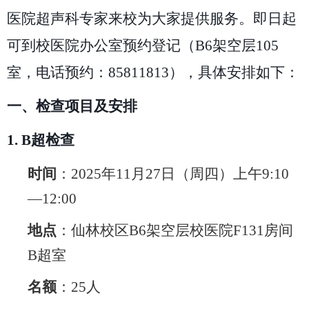
医院超声科专家来校为大家提供服务。即日起
可到校医院办公室预约登记（
B6
架空层
105
室，电话预约：
85811813
），具体安排如下：
一、
检查项目及安排
1. B
超检查
时间
：
2025
年
11
月
27
日（周四）上午
9:10
—12:00
地点
：仙林校区
B6
架空层校医院
F131
房间
B
超室
名额
：
25
人