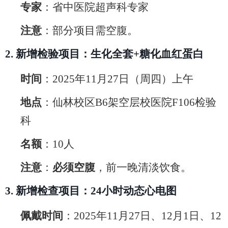
专家
：省中医院超声科专家
注意
：部分项目需空腹。
2.
新增检验项目：生化全套
+
糖化血红蛋白
时间
：
2025
年
11
月
27
日（周四）上午
地点
：仙林校区
B6
架空层校医院
F106
检验
科
名额
：
10
人
注意
：
必须空腹
，前一晚清淡饮食。
3.
新增检查项目：
24
小时动态心电图
佩戴时间
：
2025
年
11
月
27
日、
12
月
1
日、
12