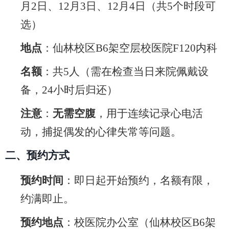
月
2
日、
12
月
3
日、
12
月
4
日（共
5
个时段可
选）
地点
：仙林校区
B6
架空层校医院
F120
内科
名额
：共
5
人（需在检查当日来院佩戴设
备，
24
小时后归还）
注意
：
无需空腹
，用于连续记录心电活
动，捕捉偶发的心律失常等问题。
二、
预约方式
预约时间
：即日起开始预约，名额有限，
约满即止。
预约地点
：校医院办公室（仙林校区
B6
架