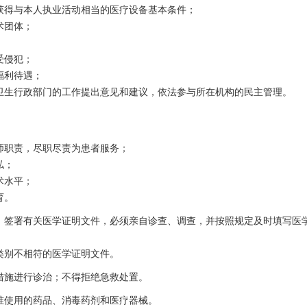
获得与本人执业活动相当的医疗设备基本条件；
术团体；
受侵犯；
福利待遇；
卫生行政部门的工作提出意见和建议，依法参与所在机构的民主管理。
：
师职责，尽职尽责为患者服务；
私；
术水平；
育。
，签署有关医学证明文件，必须亲自诊查、调查，并按照规定及时填写医
类别不相符的医学证明文件。
措施进行诊治；不得拒绝急救处置。
准使用的药品、消毒药剂和医疗器械。